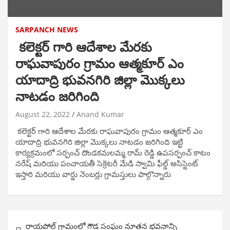
SARPANCH NEWS
కలెక్టర్ గారి ఆదేశాల మేరకు
రాఘవాపురం గ్రామం ఆత్మకూర్ ఎం
యాదాద్రి భువనగిరి జిల్లా మొక్కలు
నాటడం జరిగింది
August 22, 2022
Anand Kumar
కలెక్టర్ గారి ఆదేశాల మేరకు రాఘవాపురం గ్రామం ఆత్మకూర్ ఎం
యాదాద్రి భువనగిరి జిల్లా మొక్కలు నాటడం జరిగింది ఇట్టి
కార్యక్రమంలో సర్పంచ్ దొండకమలమ్మ రామ్ రెడ్డి ఉపసర్పంచ్ కాటం
నరేష్ మరియు పంచాయతీ సెక్రెటరీ మేడి స్వామి ఫీల్డ్ అసిస్టెంట్
ఇస్తారి మరియు వార్డు నెంబర్లు గ్రామస్తులు పాల్గొన్నారు
Post
రాయపోల్ గ్రామంలో గౌడ సంఘం నూతన భవనాన్ని