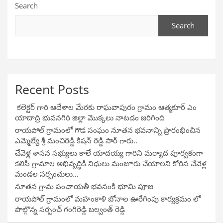
Search
Search
Recent Posts
కలెక్టర్ గారి ఆదేశాల మేరకు రాఘవాపురం గ్రామం ఆత్మకూర్ ఎం
యాదాద్రి భువనగిరి జిల్లా మొక్కలు నాటడం జరిగింది
రాయపోల్ గ్రామంలో గౌడ సంఘం నూతన భవనాన్ని ప్రారంభించిన
ఎమ్మెల్యే శ్రీ మంచిరెడ్డి కిషన్ రెడ్డి సార్ గారు..
చేవెళ్ల శాసన సభ్యులు కాలే యాదయ్య గారిని మర్యాద పూర్వకంగా
కలిసి గ్రామాల అభివృద్ధికి నిధులు మంజూరు చేయాలని కోరిన చేవెళ్ల
మండల సర్పంచులు…
నూతన గ్రామ పంచాయతీ భవనంకి భూమి పూజ
రాయపోల్ గ్రామంలో మహంకాళి బోనాల ఊరేగింపు కార్యక్రమం లో
పాల్గొన్న సర్పంచ్ గంగిరెడ్డి బల్వంత్ రెడ్డి