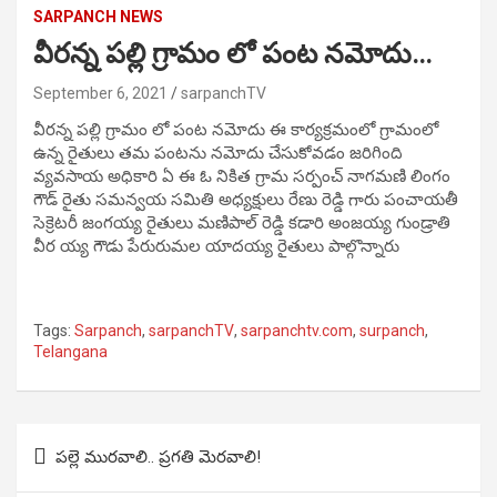
SARPANCH NEWS
వీరన్న పల్లి గ్రామం లో పంట నమోదు…
September 6, 2021
sarpanchTV
వీరన్న పల్లి గ్రామం లో పంట నమోదు ఈ కార్యక్రమంలో గ్రామంలో
ఉన్న రైతులు తమ పంటను నమోదు చేసుకోవడం జరిగింది
వ్యవసాయ అధికారి ఏ ఈ ఓ నికిత గ్రామ సర్పంచ్ నాగమణి లింగం
గౌడ్ రైతు సమన్వయ సమితి అధ్యక్షులు రేణు రెడ్డి గారు పంచాయతీ
సెక్రెటరీ జంగయ్య రైతులు మణిపాల్ రెడ్డి కడారి అంజయ్య గుండ్రాతి
వీర య్య గౌడు పేరురుమల యాదయ్య రైతులు పాల్గొన్నారు
Tags:
Sarpanch
,
sarpanchTV
,
sarpanchtv.com
,
surpanch
,
Telangana
Post
పల్లె మురవాలి.. ప్రగతి మెరవాలి!
navigation