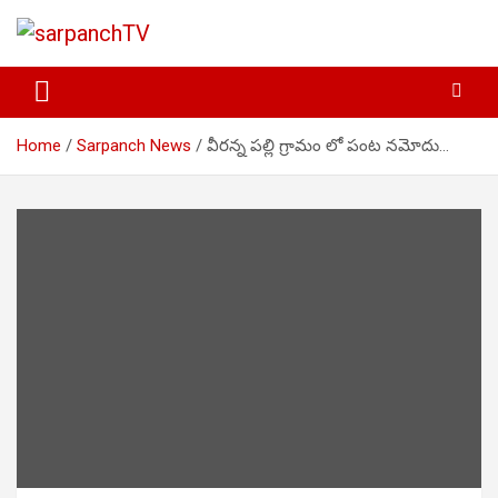
Skip
to
content
Be Local… Promote Local
sarpanchTV
Home
Sarpanch News
వీరన్న పల్లి గ్రామం లో పంట నమోదు…