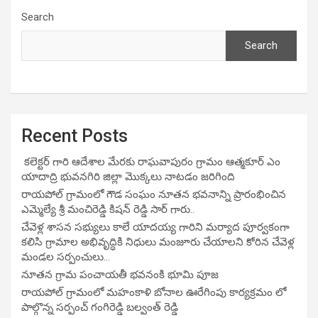
Search
Search
Recent Posts
కలెక్టర్ గారి ఆదేశాల మేరకు రాఘవాపురం గ్రామం ఆత్మకూర్ ఎం
యాదాద్రి భువనగిరి జిల్లా మొక్కలు నాటడం జరిగింది
రాయపోల్ గ్రామంలో గౌడ సంఘం నూతన భవనాన్ని ప్రారంభించిన
ఎమ్మెల్యే శ్రీ మంచిరెడ్డి కిషన్ రెడ్డి సార్ గారు..
చేవెళ్ల శాసన సభ్యులు కాలే యాదయ్య గారిని మర్యాద పూర్వకంగా
కలిసి గ్రామాల అభివృద్ధికి నిధులు మంజూరు చేయాలని కోరిన చేవెళ్ల
మండల సర్పంచులు…
నూతన గ్రామ పంచాయతీ భవనంకి భూమి పూజ
రాయపోల్ గ్రామంలో మహంకాళి బోనాల ఊరేగింపు కార్యక్రమం లో
పాల్గొన్న సర్పంచ్ గంగిరెడ్డి బల్వంత్ రెడ్డి