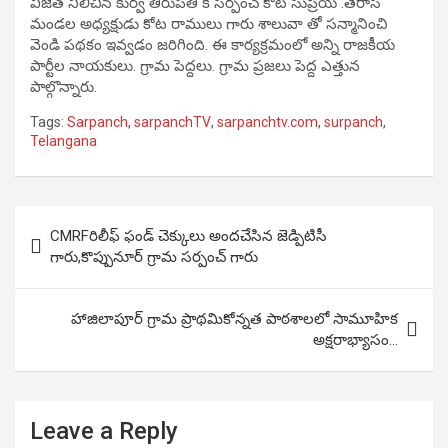
విజేత నిలిచిన కుర్వ తిరుపతి కి సర్పంచ్ కోట సుప్రియ .తెరాస
మండల అధ్యక్షుడు కోట రాములు గారు శాలువా తో సన్మానించి
వెండి పథకం ఇవ్వడం జరిగింది. ఈ కార్యక్రమంలో అన్ని రాజకీయ
పార్టీల నాయకులు. గ్రామ పెద్దలు. గ్రామ ప్రజలు పెద్ద ఎత్తున
పాల్గొన్నారు.
Tags:
Sarpanch
,
sarpanchTV
,
sarpanchtv.com
,
surpanch
,
Telangana
Post
CMRFరిలీఫ్ ఫండ్ చెక్కులు అందచేసిన జెడ్పిటిసీ
navigation
గారు,కొప్పునూర్ గ్రామ సర్పంచ్ గారు
హాజిలాపూర్ గ్రామ ప్రాథమికోన్నత పాఠశాలలో సామూహిక
అక్షరాభ్యాసం…
Leave a Reply