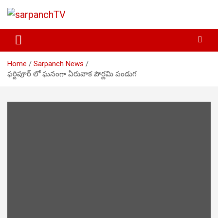
Skip
to
content
Be Local… Promote Local
sarpanchTV
Home
Sarpanch News
ఫర్దిపూర్ లో ఘనంగా ఏరువాక పౌర్ణమి పండుగ