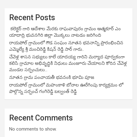
Recent Posts
కలెక్టర్ గారి ఆదేశాల మేరకు రాఘవాపురం గ్రామం ఆత్మకూర్ ఎం
యాదాద్రి భువనగిరి జిల్లా మొక్కలు నాటడం జరిగింది
రాయపోల్ గ్రామంలో గౌడ సంఘం నూతన భవనాన్ని ప్రారంభించిన
ఎమ్మెల్యే శ్రీ మంచిరెడ్డి కిషన్ రెడ్డి సార్ గారు..
చేవెళ్ల శాసన సభ్యులు కాలే యాదయ్య గారిని మర్యాద పూర్వకంగా
కలిసి గ్రామాల అభివృద్ధికి నిధులు మంజూరు చేయాలని కోరిన చేవెళ్ల
మండల సర్పంచులు…
నూతన గ్రామ పంచాయతీ భవనంకి భూమి పూజ
రాయపోల్ గ్రామంలో మహంకాళి బోనాల ఊరేగింపు కార్యక్రమం లో
పాల్గొన్న సర్పంచ్ గంగిరెడ్డి బల్వంత్ రెడ్డి
Recent Comments
No comments to show.