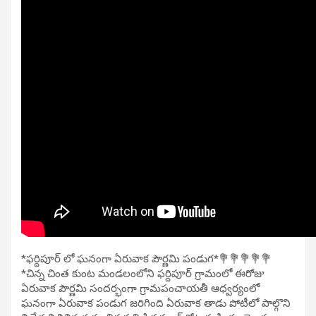
*ఫర్దిపూర్ లో ఘనంగా ఏరువాక పౌర్ణమి పండుగ*💐💐💐💐💐
*చిన్న చింత కుంట మండలంలోని ఫర్దిపూర్ గ్రామంలో ఈరోజు
ఏరువాక పౌర్ణమి సందర్భంగా గ్రామపంచాయతీ ఆధ్వర్యంలో
ఘనంగా ఏరువాక పండుగ జరిగింది ఏరువాక తాడు పోటీలో పాల్గొని