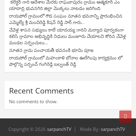
కలెక్టర్ గారి ఆదేశాల మేరకు రాఘవాపురం గ్రామం ఆత్మకూర్ ఎం
యాదాద్రి భువనగిరి జిల్లా మొక్కలు నాటడం జరిగింది
రాయపోల్ గ్రామంలో గౌడ సంఘం నూతన భవనాన్ని ప్రారంభించిన
ఎమ్మెల్యే శ్రీ మంచిరెడ్డి కిషన్ రెడ్డి సార్ గారు..
చేవెళ్ల శాసన సభ్యులు కాలే యాదయ్య గారిని మర్యాద పూర్వకంగా
కలిసి గ్రామాల అభివృద్ధికి నిధులు మంజూరు చేయాలని కోరిన చేవెళ్ల
మండల సర్పంచులు…
నూతన గ్రామ పంచాయతీ భవనంకి భూమి పూజ
రాయపోల్ గ్రామంలో మహంకాళి బోనాల ఊరేగింపు కార్యక్రమం లో
పాల్గొన్న సర్పంచ్ గంగిరెడ్డి బల్వంత్ రెడ్డి
Recent Comments
No comments to show.
Copyright © 2026
sarpanchTV
Made By:
sarpanchTV