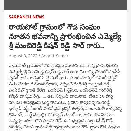
SARPANCH NEWS
రాయపోల్ గ్రామంలో గౌడ సంఘం
నూతన భవనాన్ని ప్రారంభించిన ఎమ్మెల్యే
శ్రీ మంచిరెడ్డి కిషన్ రెడ్డి సార్ గారు..
August 3, 2022
Anand Kumar
రాయపోల్ గ్రామంలో గౌడ సంఘం నూతన భవనాన్ని ప్రారంభించిన
ఎమ్మెల్యే శ్రీ మంచిరెడ్డి కిషన్ రెడ్డి సార్ గారు ఈ కార్యక్రమంలో ఎంపీపీ
కృపెశ్ గారు, జడ్పిటిసి మైపాల్ గారు, మాజీ మార్కెట్ కమిటీ చైర్మన్
సత్తు వెంకట రమణారెడ్డిగారు, సర్పంచ్ గంగిరెడ్డి బల్వంత్ రెడ్డి,
ఎంపీడీవో క్రాంతి కిరణ్, ఎంపీటీసీ1 శ్రీశైలం, ఎంపిటిసి2 గంగిరెడ్డి
జ్యోతి భాస్కర్ రెడ్డి,….. ఉప సర్పంచ్ బాలురాజ్, టీఆర్ఎస్ పార్టీ
మండల అధ్యక్షుడు బుగ్గ రాములు, ప్రధాన కార్యదర్శి గంగిరెడ్డి
భాస్కర్ రెడ్డి, సింగల్ విండో వైస్ చైర్మన్ఈశ్వర్, పంచాయతీ కార్యదర్శి
శ్రీనివాస్, వార్డ్ నెంబర్లు, కో ఆప్షన్ నెంబర్ లు, గ్రామ గౌడ సంఘం
అధ్యక్షులుపొలాగోని స్వామి గౌడ్, ఉపాధ్యక్షుడు నల్ల రమేష్ గౌడ్,
డైరెక్టర్లు, తెరాస గ్రామ పార్టీఅధ్యక్షుడు బాలు గౌడ్, గ్రామ గౌడ సంఘం