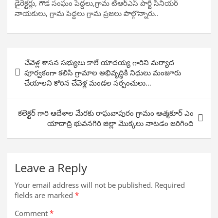
డైరెక్టర్లు, గౌడ సంఘం పెద్దలు,గ్రామ టిఆర్ఎస్ పార్టీ సీనియర్
నాయకులు, గ్రామ పెద్దలు గ్రామ ప్రజలు పాల్గొన్నారు..
Post
చేవెళ్ల శాసన సభ్యులు కాలే యాదయ్య గారిని మర్యాద
navigation
పూర్వకంగా కలిసి గ్రామాల అభివృద్ధికి నిధులు మంజూరు
చేయాలని కోరిన చేవెళ్ల మండల సర్పంచులు…
కలెక్టర్ గారి ఆదేశాల మేరకు రాఘవాపురం గ్రామం ఆత్మకూర్ ఎం
యాదాద్రి భువనగిరి జిల్లా మొక్కలు నాటడం జరిగింది
Leave a Reply
Your email address will not be published.
Required
fields are marked
*
Comment
*