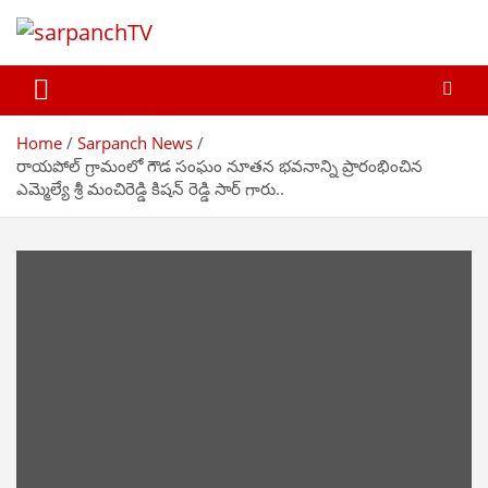
Skip
to
content
sarpanchTV
Be Local… Promote Local
Home
Sarpanch News
రాయపోల్ గ్రామంలో గౌడ సంఘం నూతన భవనాన్ని ప్రారంభించిన
ఎమ్మెల్యే శ్రీ మంచిరెడ్డి కిషన్ రెడ్డి సార్ గారు..